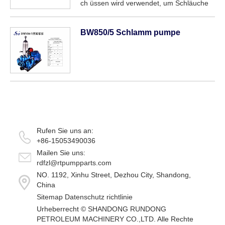
ch üssen wird verwendet, um Schläuche
und Rohrs chnüren gleicher Größe im
Gehäuse zu fangen. Für den Fall, dass
eine Rohrs chnur stecken bleibt. Nach
BW850/5 Schlamm pumpe
dem Herunter fahren der Rohrs chnur und
mit dem Lift...
Rufen Sie uns an:
+86-15053490036
Mailen Sie uns:
rdfzl@rtpumpparts.com
NO. 1192, Xinhu Street, Dezhou City, Shandong,
China
Sitemap
Datenschutz richtlinie
Urheberrecht ©
SHANDONG RUNDONG
PETROLEUM MACHINERY CO.,LTD.
Alle Rechte