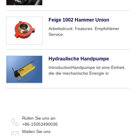
unterworfen werden, axiale Belastbar keit
ist abhängig vom Kontakt winkel, mehr
Kontakt fläche mehr axiale Belastbar keit.
Kegel rolle sei...
Feige 1002 Hammer Union
Arbeitsdruck: Features: Empfohlener
Service:
Hydraulische Handpumpe
IntroductionHandpumpe ist eine Einheit,
die die mechanische Energie in
hydraulische Energie umwandeln kann
und sich auf die Änderung des Arbeits
volumens stützt, um eine
Absaugung/Entladung des Flüssigkeits öls
zu erreichen. In Kombination...
Rufen Sie uns an:
+86-15053490036
Mailen Sie uns: