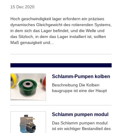
15 Dec 2020
Hoch geschwindigkeit lager erfordern ein präzises
dynamisches Gleichgewicht des rotierenden Systems,
in dem sich das Lager befindet, und die Welle und
das Sitzloch, in dem das Lager installiert ist, sollten
Maß genauigkeit und...
Schlamm-Pumpen kolben
Beschreibung Die Kolben
baugruppe ist eine der Haupt
komponenten des
hydraulischen End systems der
Schlamm pumpe und eines der
Verschleißt eile im Bohr
Schlamm pumpen modul
prozess.
Das Schlamm pumpen modul
ist ein wichtiger Bestandteil des