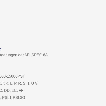
:
forderungen der API SPEC 6A
 5000-15000PSI
r: K, L, P, R, S, T, U V
CC, DD, EE. FF
ufe: PSL1-PSL3G