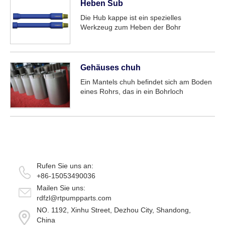
auf Schlamm pumpen montiert werden,
Heben Sub
diese Art von Spurweite h...
Die Hub kappe ist ein spezielles
Werkzeug zum Heben der Bohr
werkzeuge in der Erdöl-und Gasbohr
technik und der geografischen
Exploration.
Gehäuses chuh
Ein Mantels chuh befindet sich am Boden
eines Rohrs, das in ein Bohrloch
abgesenkt ist. Dieses Rohr, das als
Mantels chnur bezeichnet wird, muss
sorgfältig geführt werden, damit es
ordnungs gemäß und sicher positioniert
ist. Der Schuh hält t...
Rufen Sie uns an:
+86-15053490036
Mailen Sie uns:
rdfzl@rtpumpparts.com
NO. 1192, Xinhu Street, Dezhou City, Shandong,
China