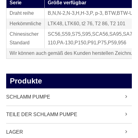
Serie
Größe verfügbar
Draht reihe
B,N,N-2,N-3,H,H-3,P, p-3, BTW,BTW-U
Herkömmliche
LTK48, LTK60, t2 76, T2 86, T2 101
Chinesischer
SC56,S59,S75,S95,SCA56,SA95,SA75
Standard
110,PA-130,P150,P91,P75,P59,956
Wir können auch gemäß des Kunden herstellen Zeichnun
Produkte
SCHLAMM PUMPE
TEILE DER SCHLAMM PUMPE
LAGER