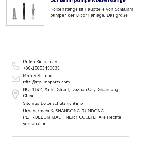
Schlamm pumpe Kolbenstange
verhindern. Weißer Stern cr...
Kolbenstange ist Hauptteile von Schlamm
pumpen der Ölbohr anlage. Das große
Ende der Kolbenstange ist mit dem
Leistungs ende der Schlamm pumpe
durch die Klemme verbunden, um die
Kraft zu übertragen; Das kleine Ende ist
mit...
Rufen Sie uns an:
+86-15053490036
Mailen Sie uns:
rdfzl@rtpumpparts.com
NO. 1192, Xinhu Street, Dezhou City, Shandong,
China
Sitemap
Datenschutz richtlinie
Urheberrecht ©
SHANDONG RUNDONG
PETROLEUM MACHINERY CO.,LTD.
Alle Rechte
vorbehalten