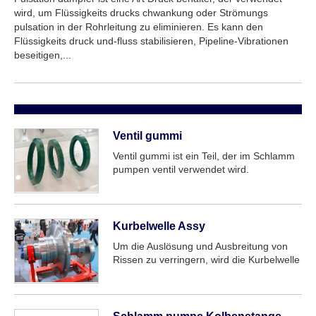
wird, um Flüssigkeits drucks chwankung oder Strömungs
pulsation in der Rohrleitung zu eliminieren. Es kann den
Flüssigkeits druck und-fluss stabilisieren, Pipeline-Vibrationen
beseitigen,...
Ventil gummi
Ventil gummi ist ein Teil, der im Schlamm
pumpen ventil verwendet wird.
Verschiedene Arten von Ventile insatz für
verschiedene Ventile können zur
Verfügung gestellt werden, wie z. B. Voll
offener Ventil gummi, drei Web ventil
Kurbelwelle Assy
gummi, vier Steg ventil gummi ....
Um die Auslösung und Ausbreitung von
Rissen zu verringern, wird die Kurbelwelle
der Schlamm pumpe aus einem
modifizierten 4340-Material mit hohem
Nickelgehalt hergestellt. Es hat einen
hohen Chrom gehalt, um Korrosion zu