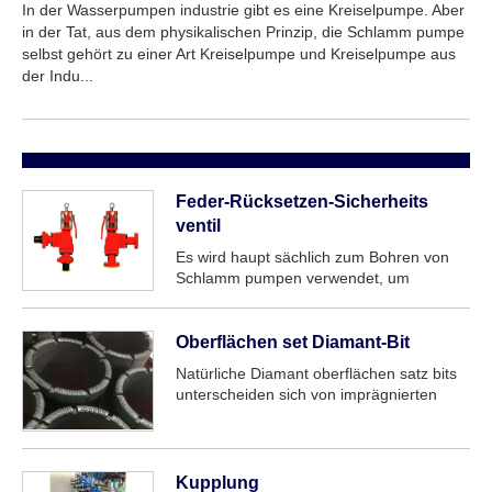
In der Wasserpumpen industrie gibt es eine Kreiselpumpe. Aber
in der Tat, aus dem physikalischen Prinzip, die Schlamm pumpe
selbst gehört zu einer Art Kreiselpumpe und Kreiselpumpe aus
der Indu...
Feder-Rücksetzen-Sicherheits
ventil
Es wird haupt sächlich zum Bohren von
Schlamm pumpen verwendet, um
Schlamm pumpen auskleidung und
andere Teile vor Beschädigungen zu
schützen. Geschmiedet mit
Oberflächen set Diamant-Bit
hochwertigem, hochfestem legiertem
Natürliche Diamant oberflächen satz bits
Stahl und verstärktem Edelstahl und
unterscheiden sich von imprägnierten
fortschritt licher...
Bits, sie werden nur mit einer einzigen
Schicht natürlichen oder synthetischen
Diamanten unter Verwendung einer
harten Matrix verbindung auf der
Kupplung