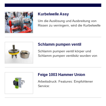
Kurbelwelle Assy
Um die Auslösung und Ausbreitung von
Rissen zu verringern, wird die Kurbelwelle
der Schlamm pumpe aus einem
modifizierten 4340-Material mit hohem
Nickelgehalt hergestellt. Es hat einen
hohen Chrom gehalt, um Korrosion zu
Schlamm pumpen ventil
verhindern. Weißer Stern cr...
Schlamm pumpen ventil körper und
Schlamm pumpen ventilsitz wurden von
unserer Firma gemäß API Specs sowie
ISO9001 Qualitäts sicherungs system
hergestellt.
Feige 1003 Hammer Union
Arbeitsdruck: Features: Empfohlener
Service: